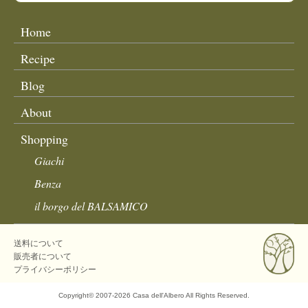
Home
Recipe
Blog
About
Shopping
Giachi
Benza
il borgo del BALSAMICO
送料について
販売者について
プライバシーポリシー
Copyright©
2007-2026 Casa dell'Albero All Rights Reserved.