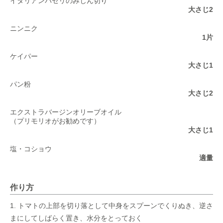
イタリアンパセリのみじん切り
大さじ2
ニンニク
1片
ケイパー
大さじ1
パン粉
大さじ2
エクストラバージンオリーブオイル
（プリモリオがお勧めです）
大さじ1
塩・コショウ
適量
作り方
トマトの上部を切り落として中身をスプーンでくりぬき、逆さ
まにしてしばらく置き、水分をとっておく